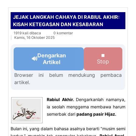
JEJAK LANGKAH CAHAYA DI RABIUL AKHIR:
KISAH KETEGASAN DAN KESABARAN
1919 kali dibaca
0 komentar
Kamis, 16 Oktober 2025
Dengarkan
⏹
🔊
Stop
Artikel
Browser ini belum mendukung pembaca
artikel.
Rabiul Akhir.
Dengarkanlah namanya,
ia seolah menggema membawa harum
semerbak dari
padang pasir Hijaz.
Bulan ini, yang dalam bahasa asalnya berarti "musim semi
kedua," mungkin tak sepopuler kakaknya,
Rabiul Awal
,