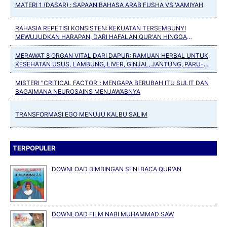
MATERI 1 (DASAR) : SAPAAN BAHASA ARAB FUSHA VS 'AAMIYAH
RAHASIA REPETISI KONSISTEN: KEKUATAN TERSEMBUNYI
MEWUJUDKAN HARAPAN, DARI HAFALAN QUR'AN HINGGA
KEBIASAAN POSITIF
MERAWAT 8 ORGAN VITAL DARI DAPUR: RAMUAN HERBAL UNTUK
KESEHATAN USUS, LAMBUNG, LIVER, GINJAL, JANTUNG, PARU-
PARU, PANKREAS DAN TULANG
MISTERI "CRITICAL FACTOR": MENGAPA BERUBAH ITU SULIT DAN
BAGAIMANA NEUROSAINS MENJAWABNYA
TRANSFORMASI EGO MENUJU KALBU SALIM
TERPOPULER
DOWNLOAD BIMBINGAN SENI BACA QUR'AN
DOWNLOAD FILM NABI MUHAMMAD SAW