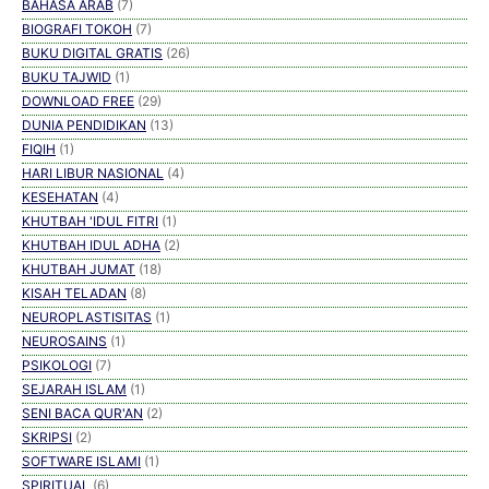
BAHASA ARAB
(7)
BIOGRAFI TOKOH
(7)
BUKU DIGITAL GRATIS
(26)
BUKU TAJWID
(1)
DOWNLOAD FREE
(29)
DUNIA PENDIDIKAN
(13)
FIQIH
(1)
HARI LIBUR NASIONAL
(4)
KESEHATAN
(4)
KHUTBAH 'IDUL FITRI
(1)
KHUTBAH IDUL ADHA
(2)
KHUTBAH JUMAT
(18)
KISAH TELADAN
(8)
NEUROPLASTISITAS
(1)
NEUROSAINS
(1)
PSIKOLOGI
(7)
SEJARAH ISLAM
(1)
SENI BACA QUR'AN
(2)
SKRIPSI
(2)
SOFTWARE ISLAMI
(1)
SPIRITUAL
(6)