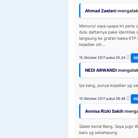
Ahmad Zaelani
mengatak
Menurut saya upaya ini perlu d
dulu daftarnya pake identitas a
langsung ke grafari bawa KTP 
kejadian sih...
15 Oktober 2017 pukul 05.24
NEDI ARWANDI
mengatak
Iya kang, punya kejadian yg s
15 Oktober 2017 pukul 06.48
Annisa Rizki Sakih
menga
Salam kenal Bang. Saya jugo 
baru yg sekampung