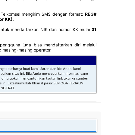
 Telkomsel mengirim SMS dengan format:
REG#
mor KK)
.
untuk mendaftarkan NIK dan nomor KK mulai
31
pengguna juga bisa mendaftarkan diri melalui
lik masing-masing operator.
gat berharga buat kami. Saran dan ide Anda, kami
baikan situs ini. Bila Anda menyebarkan informasi yang
ini diharapkan mencantumkan tautan link aktif ke sumber
s ini. Jazaakumullah Khairal jazaa'.SEMOGA TERJALIN
NG ERAT.