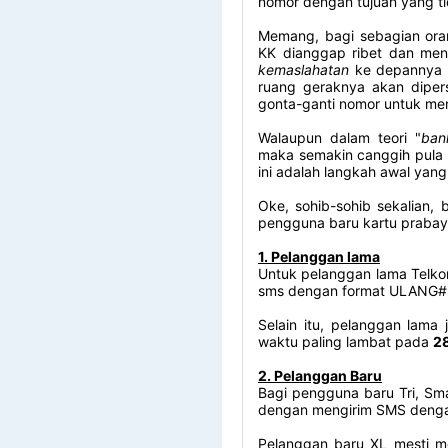
nomor dengan tujuan yang ti
Memang, bagi sebagian ora
KK dianggap ribet dan men
kemaslahatan
ke depannya t
ruang geraknya akan dipers
gonta-ganti nomor untuk me
Walaupun dalam teori "
ban
maka semakin canggih pula s
ini adalah langkah awal yang
Oke, sohib-sohib sekalian, 
pengguna baru kartu prabaya
1. Pelanggan lama
Untuk pelanggan lama Telkoms
sms dengan format ULANG#
Selain itu, pelanggan lama
waktu paling lambat pada
28
2. Pelanggan Baru
Bagi pengguna baru Tri, Sma
dengan mengirim SMS dengan 
Pelanggan baru XL mesti 