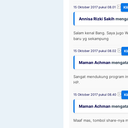
15 Oktober 2017 pukul 08.01
Annisa Rizki Sakih
menga
Salam kenal Bang. Saya jugo 
baru yg sekampung
15 Oktober 2017 pukul 08.02
Maman Achman
mengata
Sangat mendukung program in
HP.
15 Oktober 2017 pukul 08.40
Maman Achman
mengata
Maaf mas, tombol share-nya 