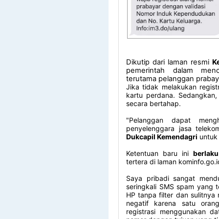
Dikutip dari laman resmi
K
pemerintah dalam men
terutama pelanggan prabay
Jika tidak melakukan regis
kartu perdana.
Sedangkan,
secara bertahap.
"Pelanggan dapat mengh
penyelenggara jasa telekom
Dukcapil Kemendagri
untuk
Ketentuan baru ini
berlak
tertera di laman kominfo.go.
Saya pribadi sangat mend
seringkali SMS spam yang te
HP tanpa filter dan sulitn
negatif karena satu ora
registrasi menggunakan da