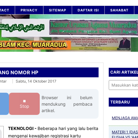
TACT
PRIVACY
SITEMAP
DAFTAR ISI
SAHABAT
LANG NOMOR HP
CARI ARTIKE
ntar
Sabtu, 14 Oktober 2017
Cari artikel
Browser ini belum
⏹
TERBARU
mendukung pembaca
Stop
artikel.
MENJAGA AMA
TEKNOLOGI -
Beberapa hari yang lalu berita
MATERI 1 (DA
mengenai kewajiban registrasi kartu
FUSHA VS 'AA