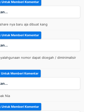
an...
share nya baru aja dibuat kang
an...
alahgunaan nomor dapat dicegah / diminimalisir
an...
ak Nia