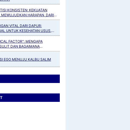
TISI KONSISTEN: KEKUATAN
 MEWUJUDKAN HARAPAN, DARI
AN HINGGA KEBIASAAN POSITIF
GAN VITAL DARI DAPUR:
AL UNTUK KESEHATAN USUS,
ER, GINJAL, JANTUNG, PARU-
EAS DAN TULANG
TICAL FACTOR": MENGAPA
 SULIT DAN BAGAIMANA
 MENJAWABNYA
I EGO MENUJU KALBU SALIM
T