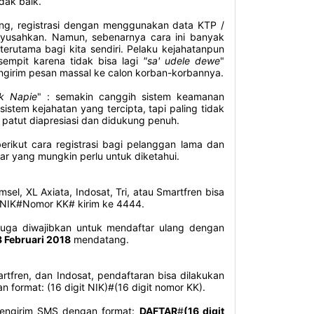
dak baik.
ng, registrasi dengan menggunakan data KTP /
yusahkan. Namun, sebenarnya cara ini banyak
erutama bagi kita sendiri. Pelaku kejahatanpun
empit karena tidak bisa lagi
"sa' udele dewe
"
ngirim pesan massal ke calon korban-korbannya.
k Napie
" : semakin canggih sistem keamanan
istem kejahatan yang tercipta, tapi paling tidak
 patut diapresiasi dan didukung penuh.
berikut cara registrasi bagi pelanggan lama dan
r yang mungkin perlu untuk diketahui.
el, XL Axiata, Indosat, Tri, atau Smartfren bisa
NIK#Nomor KK# kirim ke 4444.
 juga diwajibkan untuk mendaftar ulang dengan
 Februari 2018
mendatang.
rtfren, dan Indosat, pendaftaran bisa dilakukan
format: (16 digit NIK)#(16 digit nomor KK).
mengirim SMS dengan format:
DAFTAR
#
(16 digit