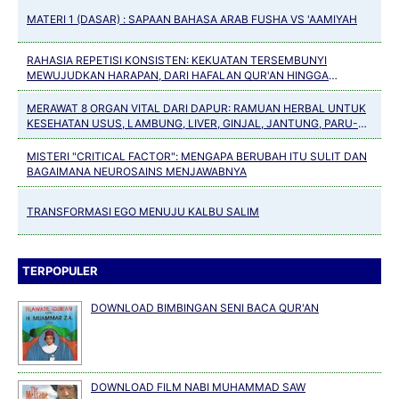
MATERI 1 (DASAR) : SAPAAN BAHASA ARAB FUSHA VS 'AAMIYAH
RAHASIA REPETISI KONSISTEN: KEKUATAN TERSEMBUNYI
MEWUJUDKAN HARAPAN, DARI HAFALAN QUR'AN HINGGA
KEBIASAAN POSITIF
MERAWAT 8 ORGAN VITAL DARI DAPUR: RAMUAN HERBAL UNTUK
KESEHATAN USUS, LAMBUNG, LIVER, GINJAL, JANTUNG, PARU-
PARU, PANKREAS DAN TULANG
MISTERI "CRITICAL FACTOR": MENGAPA BERUBAH ITU SULIT DAN
BAGAIMANA NEUROSAINS MENJAWABNYA
TRANSFORMASI EGO MENUJU KALBU SALIM
TERPOPULER
DOWNLOAD BIMBINGAN SENI BACA QUR'AN
DOWNLOAD FILM NABI MUHAMMAD SAW