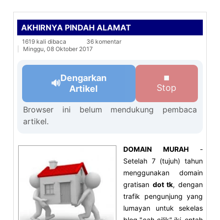
AKHIRNYA PINDAH ALAMAT
1619 kali dibaca
36 komentar
Minggu, 08 Oktober 2017
Dengarkan
⏹
🔊
Stop
Artikel
Browser ini belum mendukung pembaca
artikel.
DOMAIN MURAH
-
Setelah 7 (tujuh) tahun
menggunakan domain
gratisan
dot tk
, dengan
trafik pengunjung yang
lumayan untuk sekelas
blog "
cah cilik" iki,
entah