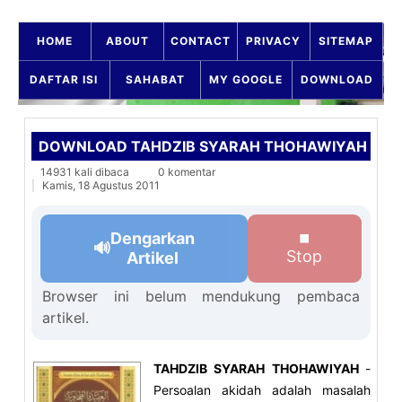
HOME
ABOUT
CONTACT
PRIVACY
SITEMAP
DAFTAR ISI
SAHABAT
MY GOOGLE
DOWNLOAD
DOWNLOAD TAHDZIB SYARAH THOHAWIYAH
14931 kali dibaca
0 komentar
Kamis, 18 Agustus 2011
Dengarkan
⏹
🔊
Stop
Artikel
Browser ini belum mendukung pembaca
artikel.
TAHDZIB SYARAH THOHAWIYAH
-
Persoalan akidah adalah masalah