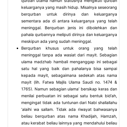
qurban utama namun statusnya mengikuti qurban
keluarganya yang masih hidup. Misalnya seseorang
berqurban untuk dirinya dan keluarganya
sementara ada di antara keluarganya yang telah
meninggal. Berqurban jenis ini dibolehkan dan
pahala qurbannya meliputi dirinya dan keluarganya
meskipun ada yang sudah meninggal.
Berqurban khusus untuk orang yang telah
meninggal tanpa ada wasiat dari mayit. Sebagian
ulama madzhab hambali menganggap ini sebagai
satu hal yang baik dan pahalanya bisa sampai
kepada mayit, sebagaimana sedekah atas nama
mayit (lih. Fatwa Majlis Ulama Saudi no. 1474 &
1765). Namun sebagian ulama’ bersikap keras dan
menilai perbuatan ini sebagai satu bentuk bid’ah,
mengingat tidak ada tuntunan dari Nabi shallallahu
‘alaihi wa sallam. Tidak ada riwayat bahwasanya
beliau berqurban atas nama Khadijah, Hamzah,
atau kerabat beliau lainnya yang mendahului beliau