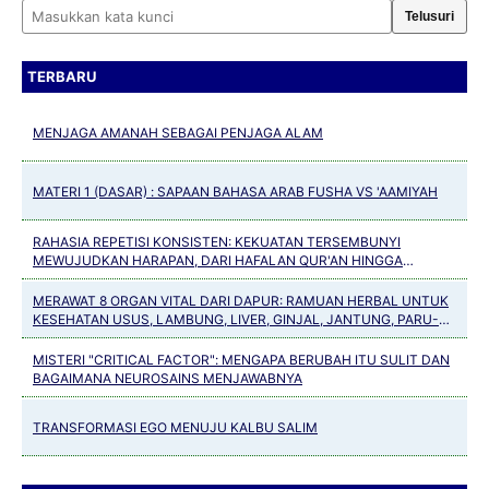
Cari artikel
TERBARU
MENJAGA AMANAH SEBAGAI PENJAGA ALAM
MATERI 1 (DASAR) : SAPAAN BAHASA ARAB FUSHA VS 'AAMIYAH
RAHASIA REPETISI KONSISTEN: KEKUATAN TERSEMBUNYI
MEWUJUDKAN HARAPAN, DARI HAFALAN QUR'AN HINGGA
KEBIASAAN POSITIF
MERAWAT 8 ORGAN VITAL DARI DAPUR: RAMUAN HERBAL UNTUK
KESEHATAN USUS, LAMBUNG, LIVER, GINJAL, JANTUNG, PARU-
PARU, PANKREAS DAN TULANG
MISTERI "CRITICAL FACTOR": MENGAPA BERUBAH ITU SULIT DAN
BAGAIMANA NEUROSAINS MENJAWABNYA
TRANSFORMASI EGO MENUJU KALBU SALIM