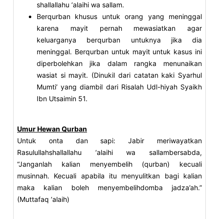
shallallahu ‘alaihi wa sallam.
Berqurban khusus untuk orang yang meninggal
karena mayit pernah mewasiatkan agar
keluarganya berqurban untuknya jika dia
meninggal. Berqurban untuk mayit untuk kasus ini
diperbolehkan jika dalam rangka menunaikan
wasiat si mayit. (Dinukil dari catatan kaki Syarhul
Mumti’ yang diambil dari Risalah Udl-hiyah Syaikh
Ibn Utsaimin 51.
Umur Hewan Qurban
Untuk onta dan sapi: Jabir meriwayatkan
Rasulullahshallallahu ‘alaihi wa sallambersabda,
“Janganlah kalian menyembelih (qurban) kecuali
musinnah. Kecuali apabila itu menyulitkan bagi kalian
maka kalian boleh menyembelihdomba jadza’ah.”
(Muttafaq ‘alaih)