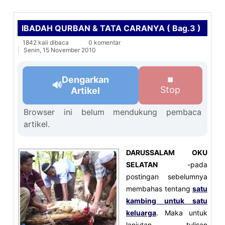
IBADAH QURBAN & TATA CARANYA ( Bag.3 )
1842 kali dibaca
0 komentar
Senin, 15 November 2010
Dengarkan
⏹
🔊
Stop
Artikel
Browser ini belum mendukung pembaca
artikel.
DARUSSALAM OKU
SELATAN
-pada
postingan sebelumnya
membahas tentang
satu
kambing untuk satu
keluarga
. Maka untuk
lanjutan tulisan