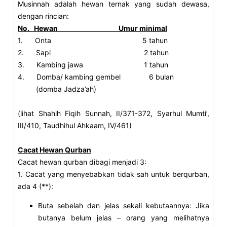
Musinnah adalah hewan ternak yang sudah dewasa,
dengan rincian:
No. Hewan Umur minimal
1. Onta 5 tahun
2. Sapi 2 tahun
3. Kambing jawa 1 tahun
4. Domba/ kambing gembel 6 bulan
(domba Jadza’ah)
(lihat Shahih Fiqih Sunnah, II/371-372, Syarhul Mumti’,
III/410, Taudhihul Ahkaam, IV/461)
Cacat Hewan Qurban
Cacat hewan qurban dibagi menjadi 3:
1. Cacat yang menyebabkan tidak sah untuk berqurban,
ada 4 (**):
Buta sebelah dan jelas sekali kebutaannya: Jika
butanya belum jelas – orang yang melihatnya