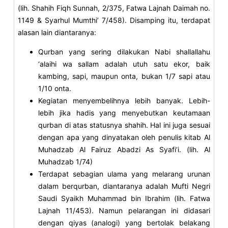
(lih. Shahih Fiqh Sunnah, 2/375, Fatwa Lajnah Daimah no.
1149 & Syarhul Mumthi’ 7/458). Disamping itu, terdapat
alasan lain diantaranya:
Qurban yang sering dilakukan Nabi shallallahu
‘alaihi wa sallam adalah utuh satu ekor, baik
kambing, sapi, maupun onta, bukan 1/7 sapi atau
1/10 onta.
Kegiatan menyembelihnya lebih banyak. Lebih-
lebih jika hadis yang menyebutkan keutamaan
qurban di atas statusnya shahih. Hal ini juga sesuai
dengan apa yang dinyatakan oleh penulis kitab Al
Muhadzab Al Fairuz Abadzi As Syafi’i. (lih. Al
Muhadzab 1/74)
Terdapat sebagian ulama yang melarang urunan
dalam berqurban, diantaranya adalah Mufti Negri
Saudi Syaikh Muhammad bin Ibrahim (lih. Fatwa
Lajnah 11/453). Namun pelarangan ini didasari
dengan qiyas (analogi) yang bertolak belakang