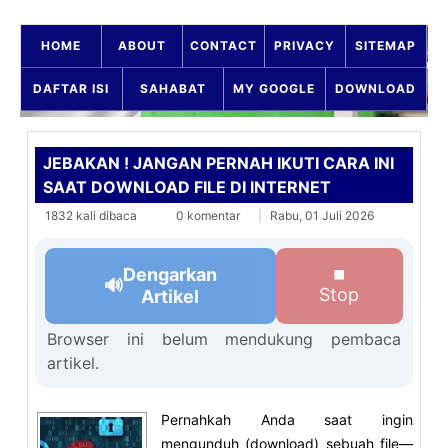
HOME
ABOUT
CONTACT
PRIVACY
SITEMAP
DAFTAR ISI
SAHABAT
MY GOOGLE
DOWNLOAD
JEBAKAN ! JANGAN PERNAH IKUTI CARA INI
SAAT DOWNLOAD FILE DI INTERNET
1832 kali dibaca
0 komentar
Rabu, 01 Juli 2026
Dengarkan
⏹
🔊
Stop
Artikel
Browser ini belum mendukung pembaca
artikel.
Pernahkah Anda saat ingin
mengunduh (download) sebuah file—