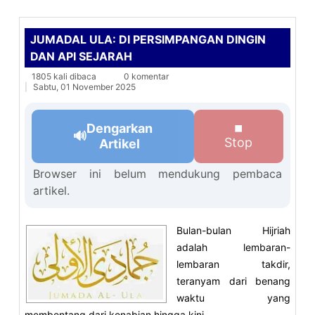
JUMADAL ULA: DI PERSIMPANGAN DINGIN
DAN API SEJARAH
1805 kali dibaca
0 komentar
Sabtu, 01 November 2025
Dengarkan
⏹
🔊
Stop
Artikel
Browser ini belum mendukung pembaca
artikel.
Bulan-bulan Hijriah
adalah lembaran-
lembaran takdir,
teranyam dari benang
waktu yang
membentang dari kenabian hingga kini.