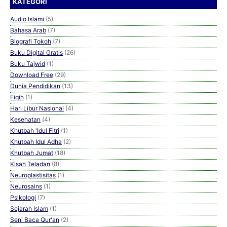
KATEGORI
Audio Islami
(5)
Bahasa Arab
(7)
Biografi Tokoh
(7)
Buku Digital Gratis
(26)
Buku Tajwid
(1)
Download Free
(29)
Dunia Pendidikan
(13)
Fiqih
(1)
Hari Libur Nasional
(4)
Kesehatan
(4)
Khutbah 'Idul Fitri
(1)
Khutbah Idul Adha
(2)
Khutbah Jumat
(18)
Kisah Teladan
(8)
Neuroplastisitas
(1)
Neurosains
(1)
Psikologi
(7)
Sejarah Islam
(1)
Seni Baca Qur'an
(2)