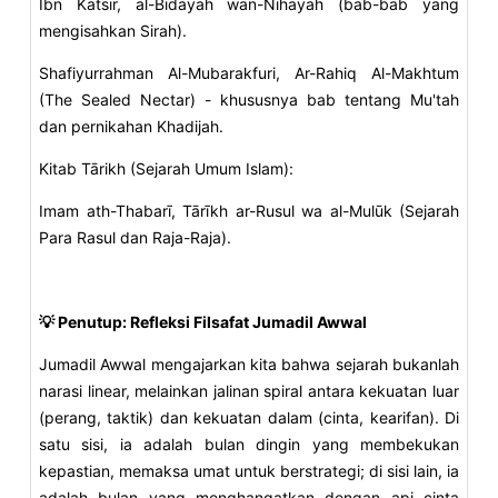
Ibn Katsīr, al-Bidāyah wan-Nihāyah (bab-bab yang
mengisahkan Sirah).
Shafiyurrahman Al-Mubarakfuri, Ar-Rahiq Al-Makhtum
(The Sealed Nectar) - khususnya bab tentang Mu'tah
dan pernikahan Khadijah.
Kitab Tārikh (Sejarah Umum Islam):
Imam ath-Thabarī, Tārīkh ar-Rusul wa al-Mulūk (Sejarah
Para Rasul dan Raja-Raja).
💡 Penutup: Refleksi Filsafat Jumadil Awwal
Jumadil Awwal mengajarkan kita bahwa sejarah bukanlah
narasi linear, melainkan jalinan spiral antara kekuatan luar
(perang, taktik) dan kekuatan dalam (cinta, kearifan). Di
satu sisi, ia adalah bulan dingin yang membekukan
kepastian, memaksa umat untuk berstrategi; di sisi lain, ia
adalah bulan yang menghangatkan dengan api cinta