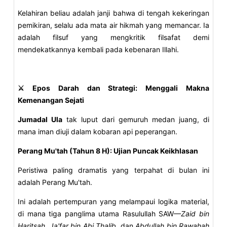
Kelahiran beliau adalah janji bahwa di tengah kekeringan
pemikiran, selalu ada mata air hikmah yang memancar. Ia
adalah filsuf yang mengkritik filsafat demi
mendekatkannya kembali pada kebenaran Illahi.
⚔️ Epos Darah dan Strategi: Menggali Makna
Kemenangan Sejati
Jumadal Ula
tak luput dari gemuruh medan juang, di
mana iman diuji dalam kobaran api peperangan.
Perang Mu'tah (Tahun 8 H): Ujian Puncak Keikhlasan
Peristiwa paling dramatis yang terpahat di bulan ini
adalah Perang Mu'tah.
Ini adalah pertempuran yang melampaui logika material,
di mana tiga panglima utama Rasulullah SAW—
Zaid bin
Haritsah, Ja'far bin Abi Thalib
, dan
Abdullah bin Rawahah