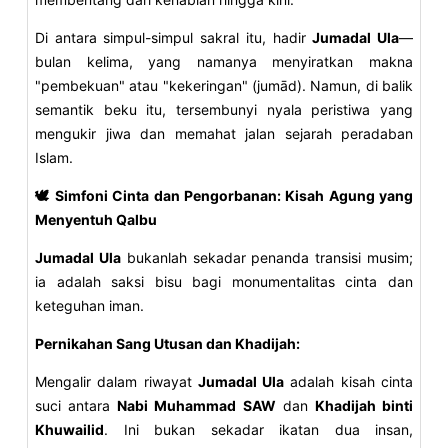
Di antara simpul-simpul sakral itu, hadir
Jumadal Ula
—
bulan kelima, yang namanya menyiratkan makna
"pembekuan" atau "kekeringan" (jumād). Namun, di balik
semantik beku itu, tersembunyi nyala peristiwa yang
mengukir jiwa dan memahat jalan sejarah peradaban
Islam.
🕊️ Simfoni Cinta dan Pengorbanan: Kisah Agung yang
Menyentuh Qalbu
Jumadal Ula
bukanlah sekadar penanda transisi musim;
ia adalah saksi bisu bagi monumentalitas cinta dan
keteguhan iman.
Pernikahan Sang Utusan dan Khadijah:
Mengalir dalam riwayat
Jumadal Ula
adalah kisah cinta
suci antara
Nabi Muhammad SAW
dan
Khadijah binti
Khuwailid
. Ini bukan sekadar ikatan dua insan,