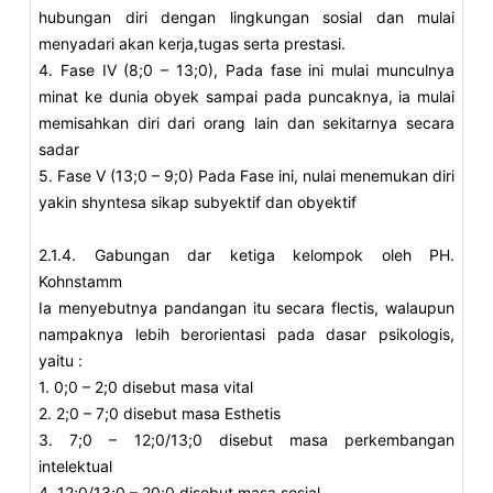
hubungan diri dengan lingkungan sosial dan mulai
menyadari akan kerja,tugas serta prestasi.
4. Fase IV (8;0 – 13;0), Pada fase ini mulai munculnya
minat ke dunia obyek sampai pada puncaknya, ia mulai
memisahkan diri dari orang lain dan sekitarnya secara
sadar
5. Fase V (13;0 – 9;0) Pada Fase ini, nulai menemukan diri
yakin shyntesa sikap subyektif dan obyektif
2.1.4. Gabungan dar ketiga kelompok oleh PH.
Kohnstamm
Ia menyebutnya pandangan itu secara flectis, walaupun
nampaknya lebih berorientasi pada dasar psikologis,
yaitu :
1. 0;0 – 2;0 disebut masa vital
2. 2;0 – 7;0 disebut masa Esthetis
3. 7;0 – 12;0/13;0 disebut masa perkembangan
intelektual
4. 12;0/13;0 – 20;0 disebut masa sosial