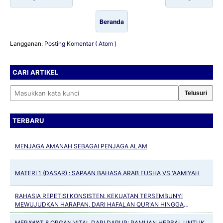
Beranda
Langganan:
Posting Komentar ( Atom )
CARI ARTIKEL
Cari artikel
TERBARU
MENJAGA AMANAH SEBAGAI PENJAGA ALAM
MATERI 1 (DASAR) : SAPAAN BAHASA ARAB FUSHA VS 'AAMIYAH
RAHASIA REPETISI KONSISTEN: KEKUATAN TERSEMBUNYI
MEWUJUDKAN HARAPAN, DARI HAFALAN QUR'AN HINGGA
KEBIASAAN POSITIF
MERAWAT 8 ORGAN VITAL DARI DAPUR: RAMUAN HERBAL UNTUK