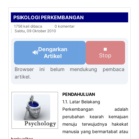
PSIKOLOGI PERKEMBANGAN
1756 kali dibaca
0 komentar
Sabtu, 09 Oktober 2010
Dengarkan
⏹
🔊
Stop
Artikel
Browser ini belum mendukung pembaca
artikel.
PENDAHULUAN
1.1. Latar Belakang
Perkembangan adalah
perubahan kearah kemajuan
menuju terwujudnya hakekat
manusia yang bermartabat atau
berkualitas.