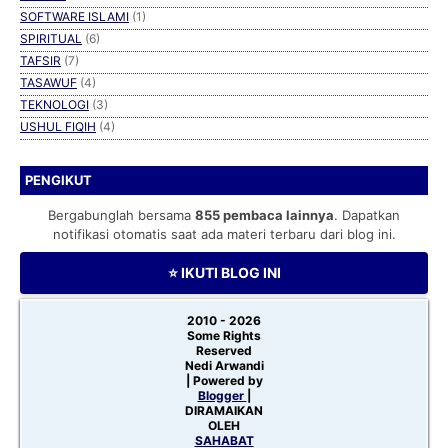
SOFTWARE ISLAMI
(1)
SPIRITUAL
(6)
TAFSIR
(7)
TASAWUF
(4)
TEKNOLOGI
(3)
USHUL FIQIH
(4)
PENGIKUT
Bergabunglah bersama
855 pembaca lainnya
. Dapatkan
notifikasi otomatis saat ada materi terbaru dari blog ini.
⭐ IKUTI BLOG INI
2010 -
2026
Some Rights
Reserved
Nedi Arwandi
| Powered by
Blogger
|
DIRAMAIKAN
OLEH
SAHABAT